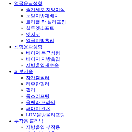
얼굴윤곽성형
줄기세포 지방이식
눈밑지방재배치
트리플 락 실리프팅
실루엣소프트
엣지코
얼굴지방흡입
체형윤곽성형
베이저 복근성형
베이저 지방흡입
지방흡입재수술
피부시술
자가혈필러
리쥬란힐러
필러
톡스리프팅
울쎄라 프라임
써마지 FLX
LDM물방울리프팅
부작용 클리닉
지방흡입 부작용