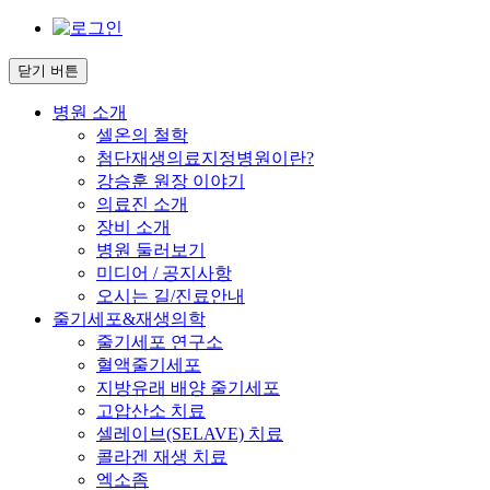
닫기 버튼
병원 소개
셀온의 철학
첨단재생의료지정병원이란?
강승훈 원장 이야기
의료진 소개
장비 소개
병원 둘러보기
미디어 / 공지사항
오시는 길/진료안내
줄기세포&재생의학
줄기세포 연구소
혈액줄기세포
지방유래 배양 줄기세포
고압산소 치료
셀레이브(SELAVE) 치료
콜라겐 재생 치료
엑소좀