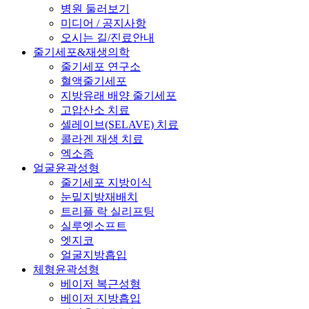
병원 둘러보기
미디어 / 공지사항
오시는 길/진료안내
줄기세포&재생의학
줄기세포 연구소
혈액줄기세포
지방유래 배양 줄기세포
고압산소 치료
셀레이브(SELAVE) 치료
콜라겐 재생 치료
엑소좀
얼굴윤곽성형
줄기세포 지방이식
눈밑지방재배치
트리플 락 실리프팅
실루엣소프트
엣지코
얼굴지방흡입
체형윤곽성형
베이저 복근성형
베이저 지방흡입