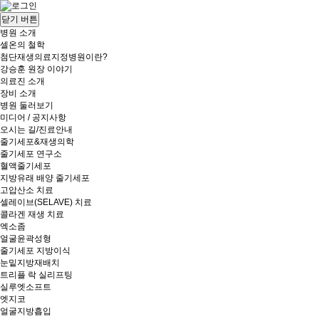
닫기 버튼
병원 소개
셀온의 철학
첨단재생의료지정병원이란?
강승훈 원장 이야기
의료진 소개
장비 소개
병원 둘러보기
미디어 / 공지사항
오시는 길/진료안내
줄기세포&재생의학
줄기세포 연구소
혈액줄기세포
지방유래 배양 줄기세포
고압산소 치료
셀레이브(SELAVE) 치료
콜라겐 재생 치료
엑소좀
얼굴윤곽성형
줄기세포 지방이식
눈밑지방재배치
트리플 락 실리프팅
실루엣소프트
엣지코
얼굴지방흡입