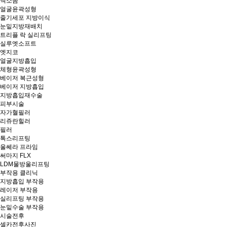
엑소좀
얼굴윤곽성형
줄기세포 지방이식
눈밑지방재배치
트리플 락 실리프팅
실루엣소프트
엣지코
얼굴지방흡입
체형윤곽성형
베이저 복근성형
베이저 지방흡입
지방흡입재수술
피부시술
자가혈필러
리쥬란힐러
필러
톡스리프팅
울쎄라 프라임
써마지 FLX
LDM물방울리프팅
부작용 클리닉
지방흡입 부작용
레이저 부작용
실리프팅 부작용
눈밑수술 부작용
시술전후
셀카전후사진