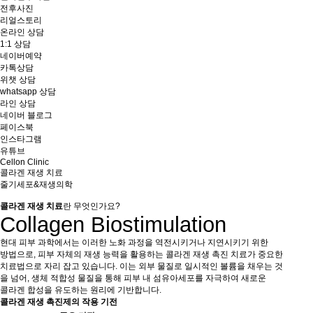
전후사진
리얼스토리
온라인 상담
1:1 상담
네이버예약
카톡상담
위챗 상담
whatsapp 상담
라인 상담
네이버 블로그
페이스북
인스타그램
유튜브
Cellon Clinic
콜라겐 재생 치료
줄기세포&재생의학
콜라겐 재생 치료
란 무엇인가요?
Collagen Biostimulation
현대 피부 과학에서는 이러한 노화 과정을 역전시키거나 지연시키기 위한
방법으로, 피부 자체의 재생 능력을 활용하는 콜라겐 재생 촉진 치료가 중요한
치료법으로 자리 잡고 있습니다. 이는 외부 물질로 일시적인 볼륨을 채우는 것
을 넘어, 생체 적합성 물질을 통해 피부 내 섬유아세포를 자극하여 새로운
콜라겐 합성을 유도하는 원리에 기반합니다.
콜라겐 재생 촉진제의 작용 기전