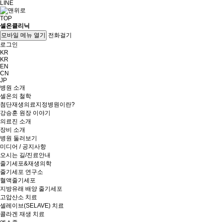
LINE
TOP
셀온클리닉
전화걸기
모바일 메뉴 열기
로그인
KR
KR
EN
CN
JP
병원 소개
셀온의 철학
첨단재생의료지정병원이란?
강승훈 원장 이야기
의료진 소개
장비 소개
병원 둘러보기
미디어 / 공지사항
오시는 길/진료안내
줄기세포&재생의학
줄기세포 연구소
혈액줄기세포
지방유래 배양 줄기세포
고압산소 치료
셀레이브(SELAVE) 치료
콜라겐 재생 치료