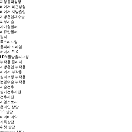
체형윤곽성형
베이저 복근성형
베이저 지방흡입
지방흡입재수술
피부시술
자가혈필러
리쥬란힐러
필러
톡스리프팅
울쎄라 프라임
써마지 FLX
LDM물방울리프팅
부작용 클리닉
지방흡입 부작용
레이저 부작용
실리프팅 부작용
눈밑수술 부작용
시술전후
셀카전후사진
전후사진
리얼스토리
온라인 상담
1:1 상담
네이버예약
카톡상담
위챗 상담