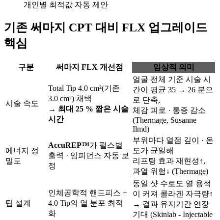
개인별 최적값 자동 제안
기존 써마지 CPT 대비 FLX 업그레이드
핵심
구분
써마지 FLX 개선점
임상적 의미
얼굴 전체 기준 시술 시
Total Tip 4.0 cm²(기존
간이 평균 35 → 26 분으
3.0 cm²) 채택
로 단축,
시술 속도
→
최대 25 % 짧은 시술
체감 피로 · 통증 감소
시간
(Thermage, Susanne
Ilmd)
부위마다 열점 깊이 · 온
AccuREP™
가 펄스별
에너지 정
도가 균일해
출력 · 임피던스 자동 보
밀도
리프팅 효과 재현성↑,
정
과열 위험↓ (Thermage)
동일 샷 수로도 열 용적
인체공학적 핸드피스 +
이 커져 콜라겐 자극량↑
팁 설계
4.0 Tip의 열 분포 최적
→
결과 유지기간 연장
화
기대 (Skinlab - Injectable