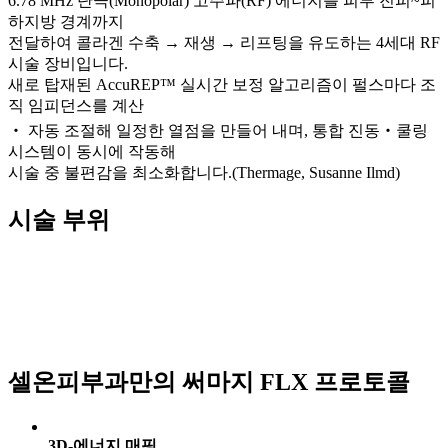
6.78 MHz 단극(Monopolar) 고주파(RF) 에너지를 피부 진피~피
하지방 경계까지
전달하여 콜라겐 수축 → 재생 → 리프팅을 유도하는 4세대 RF
시술 장비입니다.
새로 탑재된 AccuREP™ 실시간 보정 알고리즘이 펄스마다 조
직 임피던스를 계산
‧ 자동 조절해 일정한 열점을 만들어 내며, 통합 진동‧쿨링
시스템이 동시에 작동해
시술 중 불편감을 최소화합니다.(Thermage, Susanne Ilmd)
시술 부위
셀온피부과만의 써마지 FLX 프로토콜
3D-에너지 매핑