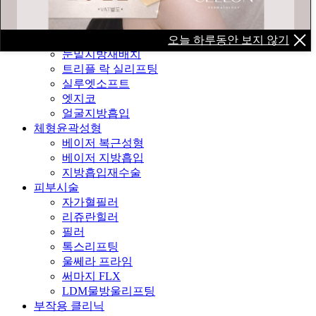
엑소좀
얼굴윤곽성형
줄기세포 지방이식
오늘 하루동안 보지 않기
눈밑지방재배치
트리플 락 실리프팅
실루엣소프트
엣지코
얼굴지방흡입
체형윤곽성형
베이저 복근성형
베이저 지방흡입
지방흡입재수술
피부시술
자가혈필러
리쥬란힐러
필러
톡스리프팅
울쎄라 프라임
써마지 FLX
LDM물방울리프팅
부작용 클리닉