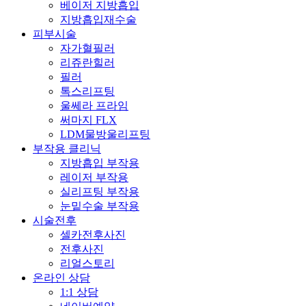
베이저 지방흡입
지방흡입재수술
피부시술
자가혈필러
리쥬란힐러
필러
톡스리프팅
울쎄라 프라임
써마지 FLX
LDM물방울리프팅
부작용 클리닉
지방흡입 부작용
레이저 부작용
실리프팅 부작용
눈밑수술 부작용
시술전후
셀카전후사진
전후사진
리얼스토리
온라인 상담
1:1 상담