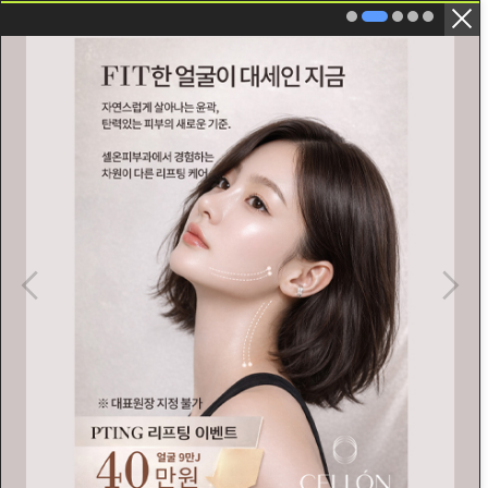
닫기 버튼
병원 소개
셀온의 철학
첨단재생의료지정병원이란?
강승훈 원장 이야기
의료진 소개
장비 소개
병원 둘러보기
미디어 / 공지사항
오시는 길/진료안내
줄기세포&재생의학
줄기세포 연구소
혈액줄기세포
지방유래 배양 줄기세포
고압산소 치료
셀레이브(SELAVE) 치료
콜라겐 재생 치료