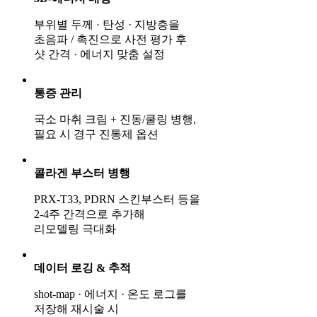
부위별 두께 · 탄성 · 지방층을
초음파 / 촉진으로 사전 평가 후
샷 간격 · 에너지 맞춤 설정
통증 관리
국소 마취 크림 + 진동/쿨링 병행,
필요 시 경구 진통제 옵션
콜라겐 부스터 병행
PRX-T33, PDRN 스킨부스터 등을
2-4주 간격으로 추가해
리모델링 극대화
데이터 로깅 & 추적
shot-map · 에너지 · 온도 로그를
저장해 재시술 시