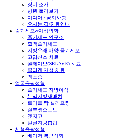
장비 소개
병원 둘러보기
미디어 / 공지사항
오시는 길/진료안내
줄기세포&재생의학
줄기세포 연구소
혈액줄기세포
지방유래 배양 줄기세포
고압산소 치료
셀레이브(SELAVE) 치료
콜라겐 재생 치료
엑소좀
얼굴윤곽성형
줄기세포 지방이식
눈밑지방재배치
트리플 락 실리프팅
실루엣소프트
엣지코
얼굴지방흡입
체형윤곽성형
베이저 복근성형